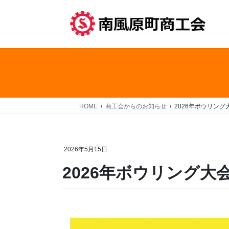
コ
ナ
ン
ビ
テ
ゲ
ン
ー
ツ
シ
へ
ョ
ス
ン
キ
に
ッ
移
HOME
商工会からのお知らせ
2026年ボウリン
プ
動
2026年5月15日
2026年ボウリング