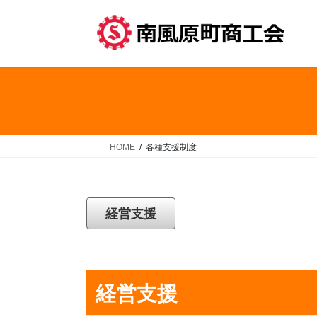
コ
ナ
ン
ビ
テ
ゲ
ン
ー
ツ
シ
へ
ョ
ス
ン
キ
に
ッ
移
HOME
各種支援制度
プ
動
経営支援
経営支援