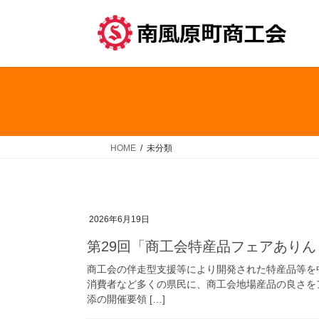
コ
ナ
ン
ビ
テ
ゲ
ン
ー
ツ
シ
へ
ョ
ス
ン
キ
に
ッ
移
HOME
未分類
プ
動
2026年6月19日
第29回「商工会特産品フェアあり
商工会の伴走型支援等により開発された特産品等を
消費者など多くの県民に、商工会地場産品の良さを
添の開催要領 […]