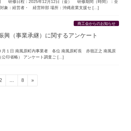
 研修日程：2025年12月12日（金） 研修期間（時間）：全
 対象：経営者・ 経営幹部 場所：沖縄産業支援セ […]
商工会からのお知らせ
振興（事業承継）に関するアンケート
南風原町内事業者 各位 南風原町長 赤嶺正之 南風原
公印省略） アンケート調査ご […]
固
固
2
…
8
»
定
定
ペ
ペ
ー
ー
ジ
ジ