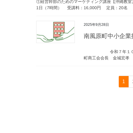
①経営幹部のためのマーケティング講座【沖縄教室】
1日（7時間） 受講料：16,000円 定員：20名
2025年9月28日
南風原町中小企業
令和７年１０月１日 
町商工会会長 金城宏孝 （
投
固
1
稿
定
ペ
の
ー
ペ
ジ
ー
ジ