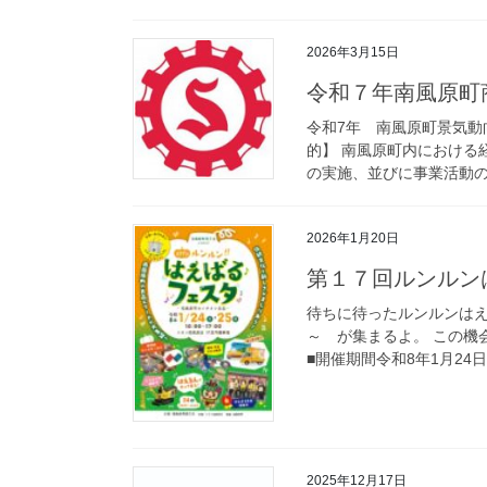
2026年3月15日
令和７年南風原町
令和7年 南風原町景気動
的】 南風原町内における
の実施、並びに事業活動
2026年1月20日
第１７回ルンルン
待ちに待ったルンルンはえ
～ が集まるよ。 この機会
■開催期間令和8年1月24日（
2025年12月17日