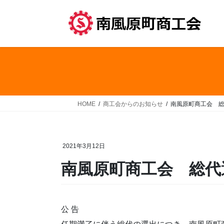
コ
ナ
ン
ビ
テ
ゲ
ン
ー
ツ
シ
へ
ョ
ス
ン
キ
に
ッ
移
HOME
商工会からのお知らせ
南風原町商工会 
プ
動
2021年3月12日
南風原町商工会 総代
公 告